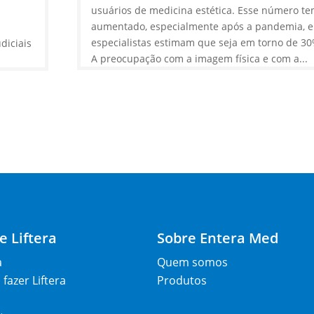
usuários de medicina estética. Esse número t
aumentado, especialmente após a pandemia, e
especialistas estimam que seja em torno de 30
diciais
A preocupação com a imagem física e com a...
e Liftera
Sobre Entera Med
a
Quem somos
fazer Liftera
Produtos