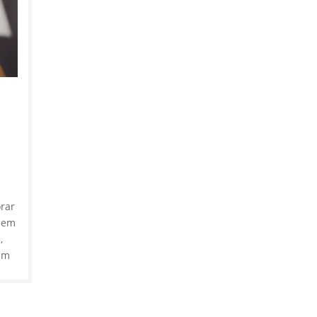
orar
sem
,
um