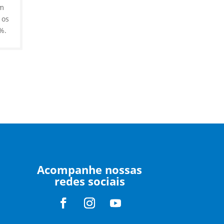
em
 os
%.
Acompanhe nossas
redes sociais