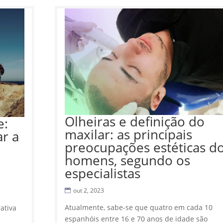
Olheiras e definição do
e:
maxilar: as principais
r a
preocupações estéticas d
homens, segundo os
especialistas
out 2, 2023
Atualmente, sabe-se que quatro em cada 10
ativa
espanhóis entre 16 e 70 anos de idade são