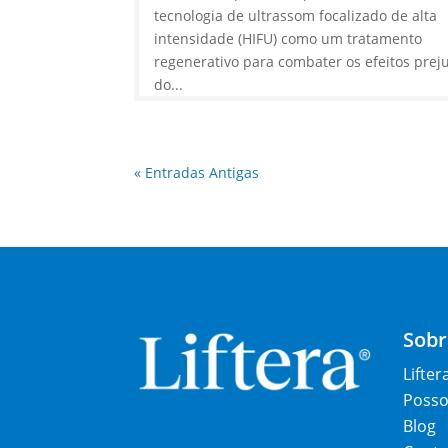
tecnologia de ultrassom focalizado de alta
intensidade (HIFU) como um tratamento
regenerativo para combater os efeitos preju
do...
« Entradas Antigas
Sobr
Lifter
Posso 
Blog