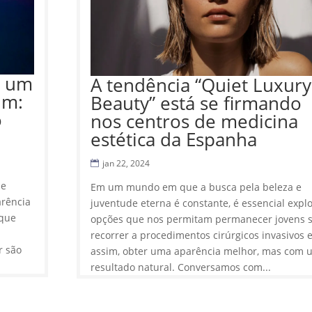
a um
A tendência “Quiet Luxury
um:
Beauty” está se firmando
o
nos centros de medicina
estética da Espanha
jan 22, 2024
de
Em um mundo em que a busca pela beleza e
arência
juventude eterna é constante, é essencial expl
 que
opções que nos permitam permanecer jovens 
recorrer a procedimentos cirúrgicos invasivos e
r são
assim, obter uma aparência melhor, mas com 
resultado natural. Conversamos com...