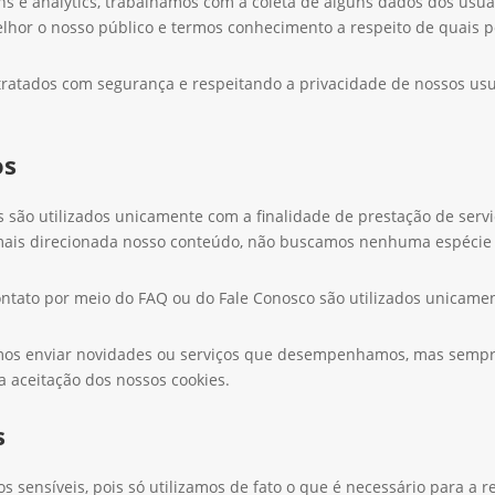
 e analytics, trabalhamos com a coleta de alguns dados dos usuá
or o nosso público e termos conhecimento a respeito de quais p
ratados com segurança e respeitando a privacidade de nossos usu
os
s são utilizados unicamente com a finalidade de prestação de serv
mais direcionada nosso conteúdo, não buscamos nenhuma espécie 
tato por meio do FAQ ou do Fale Conosco são utilizados unicament
os enviar novidades ou serviços que desempenhamos, mas sempre
 aceitação dos nossos cookies.
s
s sensíveis, pois só utilizamos de fato o que é necessário para a r