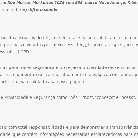
 na Rua Marcos Markarian 1025 sala 505, bairro Nova Aliança, Ribei
om o endereço
liftera.com.br
oais dos usuários do blog, desde a fase da sua coleta até a sua eli
s pessoais coletados por meio desse blog, ficamos à disposição da
essoais – LGPD.
rias para trazer segurança e proteção à privacidade de seus usuá
a, armazenamento, uso, compartilhamento e divulgação dos dados 
dados que são coletados na nossa página.
de Privacidade e Segurança como “nós “, “nos”, “conosco” e “nosso”.
ais com total responsabilidade e para demonstrar a transparência 
acidade, que contém informações necessárias esclarecedoras para o