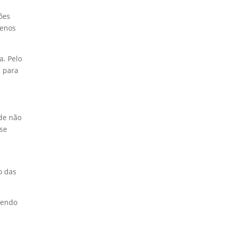
ões
menos
a. Pelo
s para
 de não
sse
a
o das
 Sendo