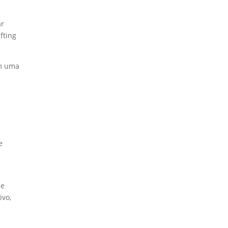
ar
fting
om uma
e
 e
ivo,