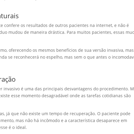
aturais
confere os resultados de outros pacientes na internet, e não é
íduo mudou de maneira drástica. Para muitos pacientes, essas mu
ermo, oferecendo os mesmos benefícios de sua versão invasiva, ma
ainda se reconhecerá no espelho, mas sem o que antes o incomoda
ração
áter invasivo é uma das principais desvantagens do procedimento.
 existe esse momento desagradável onde as tarefas cotidianas são
mas, já que não existe um tempo de recuperação. O paciente pode
imento, mas não há incômodo e a característica desaparece em
se é o ideal.