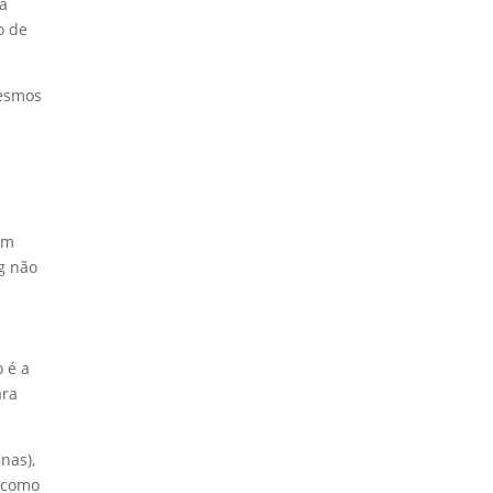
ra
o de
mesmos
um
g não
 é a
ara
nas),
, como