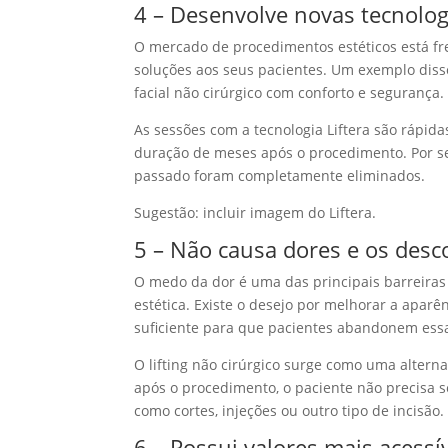
4 – Desenvolve novas tecnolog
O mercado de procedimentos estéticos está f
soluções aos seus pacientes. Um exemplo disso
facial não cirúrgico com conforto e segurança.
As sessões com a tecnologia Liftera são rápidas
duração de meses após o procedimento. Por se
passado foram completamente eliminados.
Sugestão: incluir imagem do Liftera.
5 – Não causa dores e os des
O medo da dor é uma das principais barreiras
estética. Existe o desejo por melhorar a apar
suficiente para que pacientes abandonem essa
O lifting não cirúrgico surge como uma alter
após o procedimento, o paciente não precisa se
como cortes, injeções ou outro tipo de incisão.
6 – Possui valores mais acessí