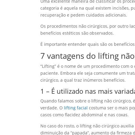
Uma excelente maneira de classificar os proced
categoria é aquela na qual existem incisões, 
recuperação e pedem cuidados adicionais.
Os procedimentos não cirúrgicos, por outro la
benefícios estéticos são observados.
É importante entender quais são os benefício
7 vantagens do lifting não
“Lifting” é o nome de um procedimento com o 
paciente. Embora ele seja comumente um tratam
cirúrgico, a qual traz inúmeros benefícios.
1 – É utilizado nas mais varia
Quando falamos sobre o lifting não cirúrgico,
verdade. O
lifting facial
costuma ser o mais pop
casos como flacidez abdominal e nas coxas.
No caso do rosto, o lifting não cirúrgico auxil
diminuição da “papada”, aumento da firmeza d