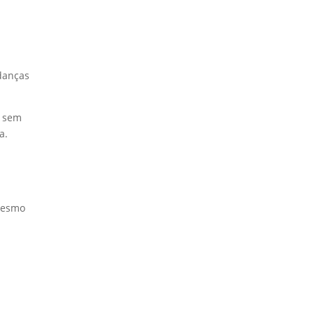
danças
s sem
va.
 Mesmo