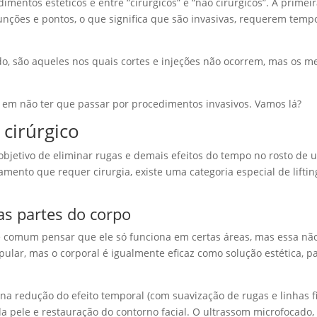
imentos estéticos é entre “cirúrgicos” e “não cirúrgicos”. A primei
punções e pontos, o que significa que são invasivas, requerem temp
do, são aqueles nos quais cortes e injeções não ocorrem, mas os 
s em não ter que passar por procedimentos invasivos. Vamos lá?
 cirúrgico
objetivo de eliminar rugas e demais efeitos do tempo no rosto de 
ento que requer cirurgia, existe uma categoria especial de liftin
das partes do corpo
 é comum pensar que ele só funciona em certas áreas, mas essa não
ular, mas o corporal é igualmente eficaz como solução estética, p
ia na redução do efeito temporal (com suavização de rugas e linhas fi
a pele e restauração do contorno facial. O ultrassom microfocado