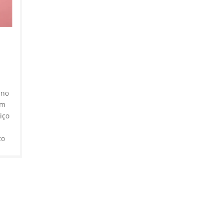
 no
em
iço
to