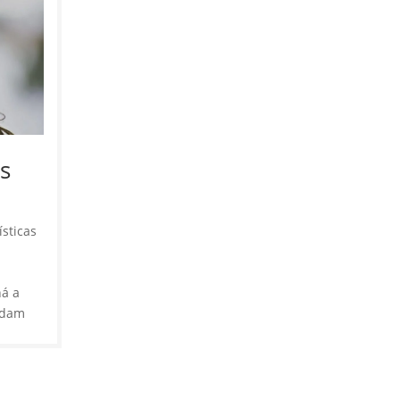
s
ísticas
há a
udam