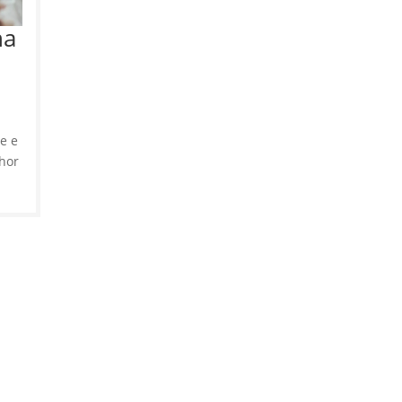
ha
e e
hor