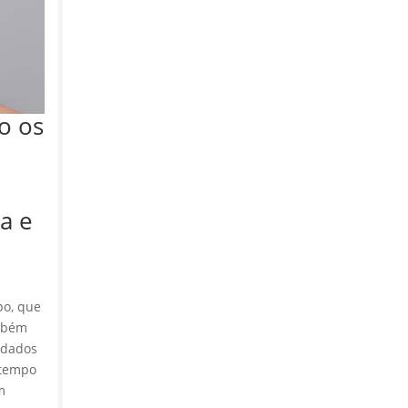
o os
a e
po, que
ambém
idados
 tempo
m