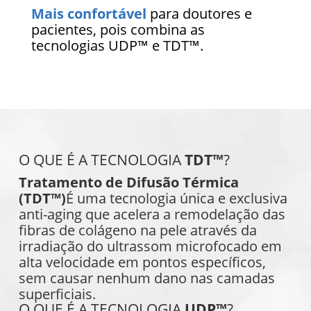
Mais confortável
para doutores e
pacientes, pois combina as
tecnologias UDP™ e TDT™.
O QUE É A TECNOLOGIA
TDT™
?
Tratamento de Difusão Térmica
(TDT™)
É uma tecnologia única e exclusiva
anti-aging que acelera a remodelação das
fibras de colágeno na pele através da
irradiação do ultrassom microfocado em
alta velocidade em pontos específicos,
sem causar nenhum dano nas camadas
superficiais.
O QUE É A TECNOLOGIA
UDP™
?